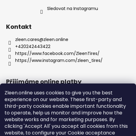
Sledovat na Instagramu
Kontakt
zleen.cares
@
zleen.online
+420242443422
https://www.facebook.com/ZleenTires/
https://www.instagram.com/zleen_tires/
Přijímáme online platby
Zleen.online uses cookies to give you the best
experience on our website. These first-party and
third-party cookies enable important functionality
to operate, help us monitor and improve how the
Podpora
website works and for marketing purposes. By
clicking 'Accept All' you accept all cookies from this
website, to configure your Cookie acceptance
Objednávky a doprava