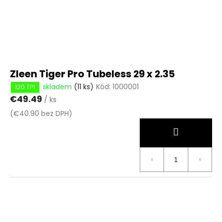
o
t
a
d
ů
j
u
í
k
t
t
?
ů
Zleen Tiger Pro Tubeless 29 x 2.35
skladem
(11 ks)
Kód:
1000001
120 TPI
€49.49
/ ks
(€40.90 bez DPH)
HLEDAT
D
o
p
o
r
u