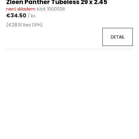
Zleen Panther Tubeless 29 x 2.45
není skladem
Kód:
1000006
€34.50
/ ks
(€28.51 bez DPH)
DETAIL