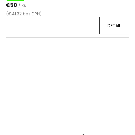
€50
/ ks
(€41.32 bez DPH)
DETAIL