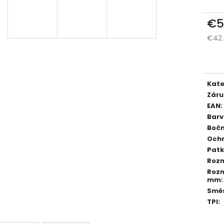
€5
€42.
Měr
cena
Kate
Záru
EAN
:
Bar
Bočn
Och
Pat
Roz
Rozm
mm
:
Smě
TPI
: