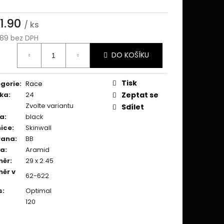
1.90
/ ks
89 bez DPH
ná
DO KOŠÍKU
:
Tisk
gorie
:
Race
ka
:
24
Zeptat se
Zvolte variantu
Sdílet
va
:
black
ice
:
Skinwall
rana
:
BB
ka
:
Aramid
měr
:
29 x 2.45
ěr v
62-622
s
:
Optimal
120