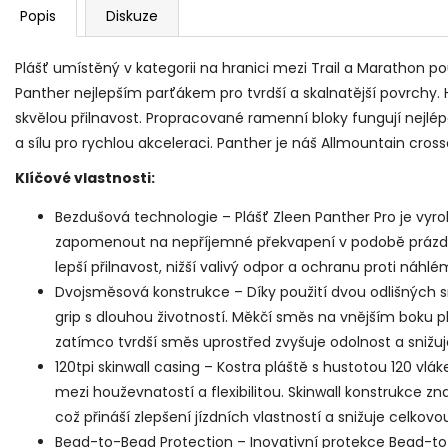
Popis
Diskuze
Plášť umístěný v kategorii na hranici mezi Trail a Marathon po
Panther nejlepším parťákem pro tvrdší a skalnatější povrchy. 
skvělou přilnavost. Propracované ramenní bloky fungují nejlépe
a sílu pro rychlou akceleraci. Panther je náš Allmountain cross
Klíčové vlastnosti:
Bezdušová technologie – Plášť Zleen Panther Pro je v
zapomenout na nepříjemné překvapení v podobě prázdn
lepší přilnavost, nižší valivý odpor a ochranu proti náhl
Dvojsměsová konstrukce – Díky použití dvou odlišných 
grip s dlouhou životností. Měkčí směs na vnějším boku plá
zatímco tvrdší směs uprostřed zvyšuje odolnost a snižuj
120tpi skinwall casing – Kostra pláště s hustotou 120 vlá
mezi houževnatostí a flexibilitou. Skinwall konstrukce zn
což přináší zlepšení jízdních vlastností a snižuje celkov
Bead-to-Bead Protection – Inovativní protekce Bead-to-