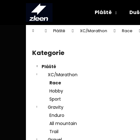
K
Přejít
na
o
Pláště
Duš
obsah
Zpět
Zpět
š
do
do
í
Domů
Pláště
XC/Marathon
Race
k
obchodu
obchodu
P
o
Kategorie
Přeskočit
s
kategorie
t
Pláště
r
XC/Marathon
a
Race
n
Hobby
n
Sport
í
Gravity
p
Enduro
a
All mountain
n
Trail
e
Gravel