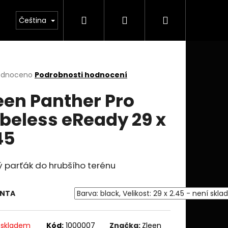
Hledat
Přihlášení
Nákupní
Čeština
košík
rné
odnoceno
Podrobnosti hodnocení
cení
een Panther Pro
ktu
beless eReady 29 x
45
ček.
ý parťák do hrubšího terénu
ANTA
 skladem
Kód:
1000007
Značka:
Zleen