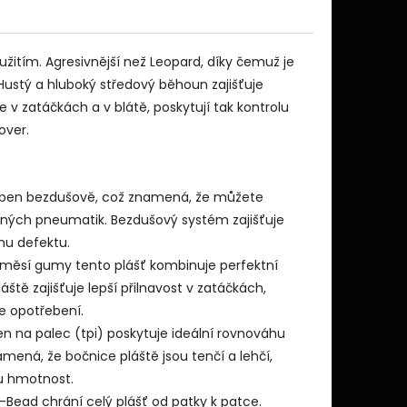
užitím. Agresivnější než Leopard, díky čemuž je
Hustý a hluboký středový běhoun zajišťuje
 v zatáčkách a v blátě, poskytují tak kontrolu
over.
yroben bezdušově, což znamená, že můžete
ých pneumatik. Bezdušový systém zajišťuje
ému defektu.
směsí gumy tento plášť kombinuje perfektní
ště zajišťuje lepší přilnavost v zatáčkách,
e opotřebení.
ken na palec (tpi) poskytuje ideální rovnováhu
amená, že bočnice pláště jsou tenčí a lehčí,
ou hmotnost.
Bead chrání celý plášť od patky k patce.