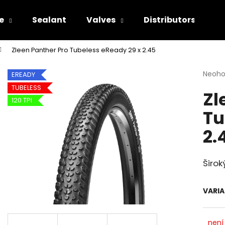
e
Sealant
Valves
Distributors
Zleen Panther Pro Tubeless eReady 29 x 2.45
Co potřebujete najít?
Průmě
Neoh
EREADY
hodno
TUBELESS
Zl
produ
HLEDAT
120 TPI
je
Tu
0.0
z
2.
5
Doporučujeme
hvězdi
Širok
VARI
není