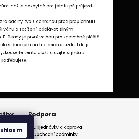
ům, což je nezbytné pro jistotu při průjezdu
tra odolný typ s ochranou proti propíchnutí
í váhu a zatížení, odolávat silným
. E-Ready je první volbou pro zpevněné pláště.
kolo s důrazem na technickou jízdu, kde je
zkoušejte tento plášť a užijte si jízdu s
 potřebujete.
latby
Podpora
Objednávky a doprava
ouhlasím
Obchodní podmínky