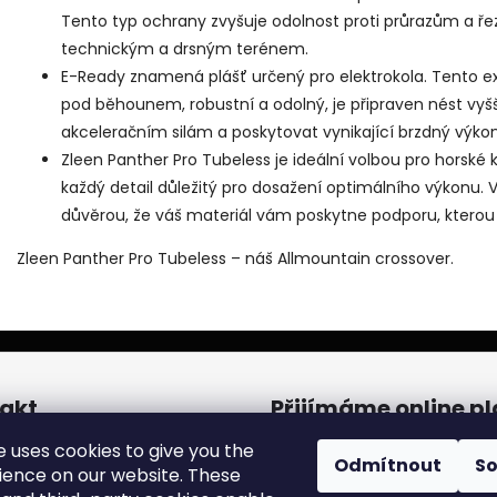
Tento typ ochrany zvyšuje odolnost proti průrazům a řez
technickým a drsným terénem.
E-Ready znamená plášť určený pro elektrokola. Tento ex
pod běhounem, robustní a odolný, je připraven nést vyšš
akceleračním silám a poskytovat vynikající brzdný výkon
Zleen Panther Pro Tubeless je ideální volbou pro horské 
každý detail důležitý pro dosažení optimálního výkonu. Vy
důvěrou, že váš materiál vám poskytne podporu, kterou
Zleen Panther Pro Tubeless – náš Allmountain crossover.
akt
Přijímáme online p
e uses cookies to give you the
een.cares
@
zleen.online
Odmítnout
S
ience on our website. These
20242443422