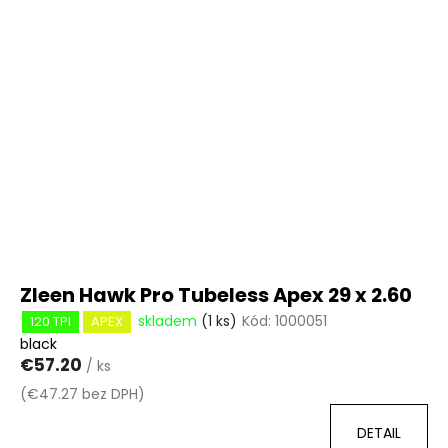
ý
p
i
s
p
r
o
d
u
k
t
ů
Zleen Hawk Pro Tubeless Apex 29 x 2.60
skladem
(1 ks)
Kód:
1000051
120 TPI
APEX
black
€57.20
/ ks
(€47.27 bez DPH)
DETAIL