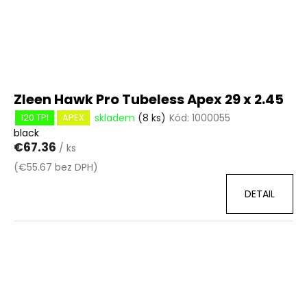
Zleen Hawk Pro Tubeless Apex 29 x 2.45
skladem
(8 ks)
Kód:
1000055
120 TPI
APEX
black
€67.36
/ ks
(€55.67 bez DPH)
DETAIL