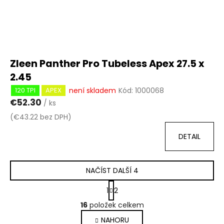
Zleen Panther Pro Tubeless Apex 27.5 x
2.45
není skladem
Kód:
1000068
120 TPI
APEX
€52.30
/ ks
(€43.22 bez DPH)
DETAIL
NAČÍST DALŠÍ 4
S
1
2
t
O
r
16
položek celkem
v
á
NAHORU
l
n