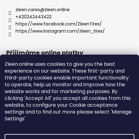
zleen.cares
@
zleen.online
+420242443422
https://www.facebook.com/ZleenTires/
https://www.instagram.com/zleen_tires/
Přijímáme online platby
Zleen.online uses cookies to give you the best
experience on our website. These first-party and
third-party cookies enable important functionality
to operate, help us monitor and improve how the
Podpora
website works and for marketing purposes. By
clicking 'Accept All' you accept all cookies from this
website, to configure your Cookie acceptance
Objednávky a doprava
settings and to find out more please select 'Manage
Obchodní podmínky
Settings'
Ochrana osobních údajů a cookies
Návod k použití a montáži