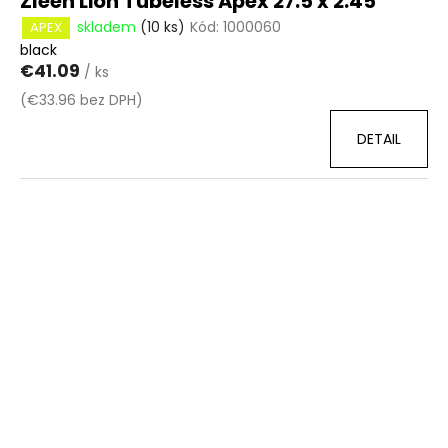
Zleen Lion Tubeless Apex 27.5 x 2.45
skladem
(10 ks)
Kód:
1000060
APEX
black
€41.09
/ ks
(€33.96 bez DPH)
DETAIL