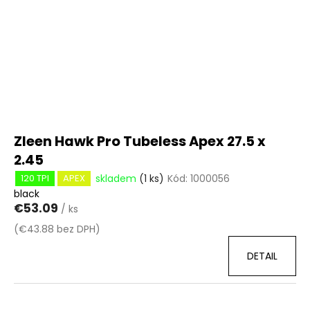
Zleen Hawk Pro Tubeless Apex 27.5 x
2.45
skladem
(1 ks)
Kód:
1000056
120 TPI
APEX
black
€53.09
/ ks
(€43.88 bez DPH)
DETAIL