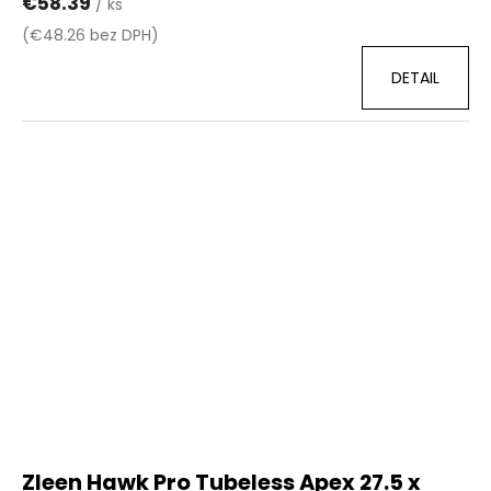
€58.39
/ ks
(€48.26 bez DPH)
DETAIL
Zleen Hawk Pro Tubeless Apex 27.5 x