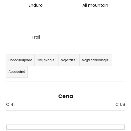
Enduro
All mountain
a
j
í
t
?
Trail
Ř
a
Doporučujeme
Nejlevnější
Nejdražší
Nejprodávanější
z
HLEDAT
Abecedně
e
n
í
D
Cena
p
o
€
41
€
68
r
p
o
o
r
d
u
u