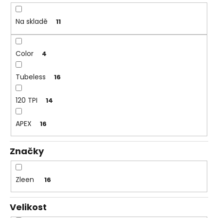
č
k
u
t
j
Na skladě
11
e
ů
m
e
Color
4
Tubeless
16
120 TPI
14
APEX
16
Značky
Zleen
16
Velikost