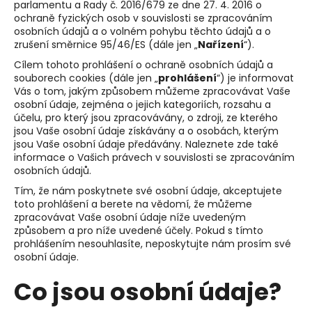
parlamentu a Rady č. 2016/679 ze dne 27. 4. 2016 o
a
ochraně fyzických osob v souvislosti se zpracováním
osobních údajů a o volném pohybu těchto údajů a o
j
zrušení směrnice 95/46/ES (dále jen „
Nařízení
“).
í
Cílem tohoto prohlášení o ochraně osobních údajů a
t
souborech cookies (dále jen „
prohlášení
“) je informovat
?
Vás o tom, jakým způsobem můžeme zpracovávat Vaše
osobní údaje, zejména o jejich kategoriích, rozsahu a
účelu, pro který jsou zpracovávány, o zdroji, ze kterého
jsou Vaše osobní údaje získávány a o osobách, kterým
jsou Vaše osobní údaje předávány. Naleznete zde také
informace o Vašich právech v souvislosti se zpracováním
HLEDAT
osobních údajů.
Tím, že nám poskytnete své osobní údaje, akceptujete
toto prohlášení a berete na vědomí, že můžeme
zpracovávat Vaše osobní údaje níže uvedeným
D
způsobem a pro níže uvedené účely. Pokud s tímto
o
prohlášením nesouhlasíte, neposkytujte nám prosím své
p
osobní údaje.
o
r
Co jsou osobní údaje?
u