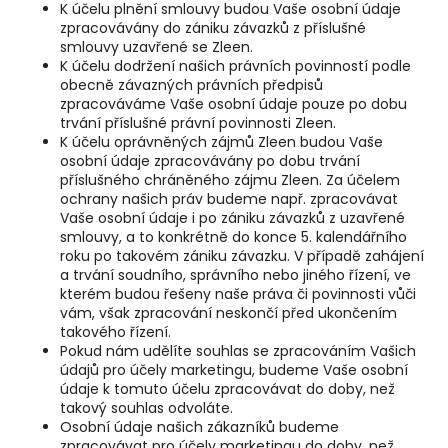
K účelu plnění smlouvy budou Vaše osobní údaje
zpracovávány do zániku závazků z příslušné
smlouvy uzavřené se Zleen.
K účelu dodržení našich právních povinností podle
obecně závazných právních předpisů
zpracováváme Vaše osobní údaje pouze po dobu
trvání příslušné právní povinnosti Zleen.
K účelu oprávněných zájmů Zleen budou Vaše
osobní údaje zpracovávány po dobu trvání
příslušného chráněného zájmu Zleen. Za účelem
ochrany našich práv budeme např. zpracovávat
Vaše osobní údaje i po zániku závazků z uzavřené
smlouvy, a to konkrétně do konce 5. kalendářního
roku po takovém zániku závazku. V případě zahájení
a trvání soudního, správního nebo jiného řízení, ve
kterém budou řešeny naše práva či povinnosti vůči
vám, však zpracování neskončí před ukončením
takového řízení.
Pokud nám udělíte souhlas se zpracováním Vašich
údajů pro účely marketingu, budeme Vaše osobní
údaje k tomuto účelu zpracovávat do doby, než
takový souhlas odvoláte.
Osobní údaje našich zákazníků budeme
zpracovávat pro účely marketingu do doby, než