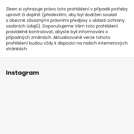
Zleen si vyhrazuje právo toto prohlášení v případě potřeby
upravit či doplnit (především, aby byl dodržen soulad
s obecně závaznými právními předpisy v oblasti ochrany
osobních údajů). Doporučujeme Vám toto prohlášení
pravidelně kontrolovat, abyste byli informováni o
případných změnách. Aktualizované verze tohoto
prohlášení budou vždy k dispozici na našich internetových
stránkách.
Z
á
Instagram
p
a
t
í