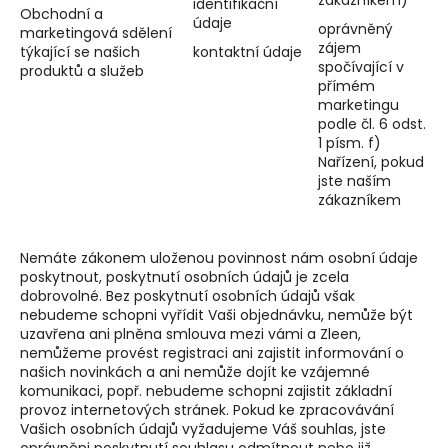
identifikační
Obchodní a
údaje
oprávněný
marketingová sdělení
zájem
týkající se našich
kontaktní údaje
spočívající v
produktů a služeb
přímém
marketingu
podle čl. 6 odst.
1 písm. f)
Nařízení, pokud
jste naším
zákazníkem
Nemáte zákonem uloženou povinnost nám osobní údaje
poskytnout, poskytnutí osobních údajů je zcela
dobrovolné. Bez poskytnutí osobních údajů však
nebudeme schopni vyřídit Vaši objednávku, nemůže být
uzavřena ani plněna smlouva mezi vámi a Zleen,
nemůžeme provést registraci ani zajistit informování o
našich novinkách a ani nemůže dojít ke vzájemné
komunikaci, popř. nebudeme schopni zajistit základní
provoz internetových stránek. Pokud ke zpracovávání
Vašich osobních údajů vyžadujeme Váš souhlas, jste
oprávněni poskytnutí souhlasu odmítnout nebo již