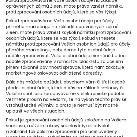
Pokud zpracováváme Vaše osobní údaje na základě
oprávněných zájmů Zleen, máte právo vznést námitku
proti zpracování osobních údajů, které se Vás týkají.
Pokud zpracováváme Vaše osobní údaje pro účely
přímého marketingu na základě oprávněných zájmů
Zleen, máte právo vznést kdykoli námitku proti zpracování
osobních údajů, které se Vás týkají. Pokud vznesete
námitku proti zpracování Vašich osobních údajů pro účely
přímého marketingu, nebudeme tyto osobní údaje
nadále zpracovávat. Vaše osobní údaje nicméně budou
nadále zpracovávány v rámci tzv. blacklistu za účelem
plnění zákonné povinnosti správce, která nám zakazuje
marketingově oslovovat odhlášené adresáty.
Dále nás můžete požádat, abychom Vám či třetí osobě
předali osobní údaje, které o Vás na základě smlouvy či
Vašeho souhlasu zpracováváme v elektronické podobě.
Vezměte prosím na vědomí, že na výkon těchto práv se
vztahují určité výjimky, a proto je nemusí být možné
uplatnit ve všech situacích.
Pokud je zpracování osobních údajů založeno na Vašem
souhlasu, můžete takový souhlas kdykoli odvolat,
a zabránit tak dalšímu zpracování pro účel uvedený