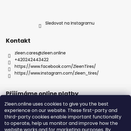
Sledovat na Instagramu
Kontakt
zleen.cares
@
zleen.online
+420242443422
https://www.facebook.com/ZleenTires/
https://www.instagram.com/zleen_tires/
Přijímáme online platby
Zleen.online uses cookies to give you the best
experience on our website. These first-party and
third-party cookies enable important functionality
to operate, help us monitor and improve how the
Podpora
website works and for marketing purposes. By