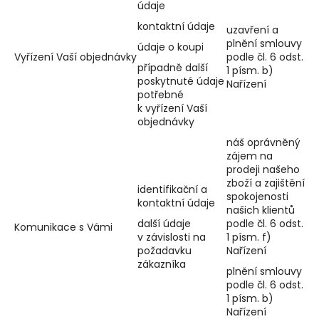
údaje
kontaktní údaje
uzavření a
plnění smlouvy
údaje o koupi
Vyřízení Vaší objednávky
podle čl. 6 odst.
případně další
1 písm. b)
poskytnuté údaje
Nařízení
potřebné
k vyřízení Vaší
objednávky
náš oprávněný
zájem na
prodeji našeho
zboží a zajištění
identifikační a
spokojenosti
kontaktní údaje
našich klientů
další údaje
podle čl. 6 odst.
Komunikace s Vámi
v závislosti na
1 písm. f)
požadavku
Nařízení
zákazníka
plnění smlouvy
podle čl. 6 odst.
1 písm. b)
Nařízení