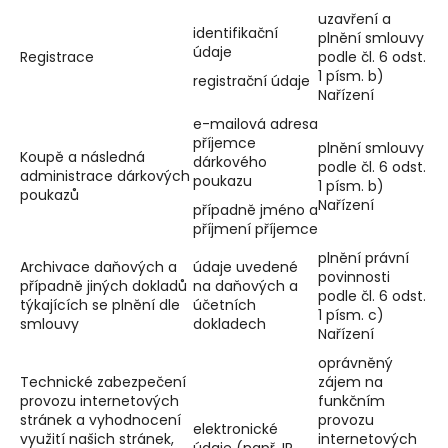
uzavření a
identifikační
plnění smlouvy
údaje
Registrace
podle čl. 6 odst.
1 písm. b)
registrační údaje
Nařízení
e-mailová adresa
příjemce
plnění smlouvy
Koupě a následná
dárkového
podle čl. 6 odst.
administrace dárkových
poukazu
1 písm. b)
poukazů
Nařízení
případně jméno a
příjmení příjemce
plnění právní
Archivace daňových a
údaje uvedené
povinnosti
případně jiných dokladů
na daňových a
podle čl. 6 odst.
týkajících se plnění dle
účetních
1 písm. c)
smlouvy
dokladech
Nařízení
oprávněný
Technické zabezpečení
zájem na
provozu internetových
funkčním
stránek a vyhodnocení
provozu
elektronické
využití našich stránek,
internetových
údaje (např. IP