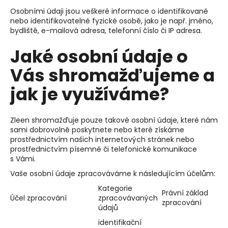
č
u
Osobními údaji jsou veškeré informace o identifikované
nebo identifikovatelné fyzické osobě, jako je např. jméno,
j
bydliště, e-mailová adresa, telefonní číslo či IP adresa.
e
m
Jaké osobní údaje o
e
Vás shromažďujeme a
jak je využíváme?
Zleen shromažďuje pouze takové osobní údaje, které nám
sami dobrovolně poskytnete nebo které získáme
prostřednictvím našich internetových stránek nebo
prostřednictvím písemné či telefonické komunikace
s Vámi.
Vaše osobní údaje zpracováváme k následujícím účelům:
Kategorie
Právní základ
Účel zpracování
zpracovávaných
zpracování
údajů
identifikační