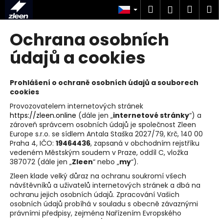
K
Přejít
Hledat
Náku
M
Přihlášen
na
o
obsah
Zpět
Zpět
košík
š
Ochrana osobních
í
C
údajů a cookies
k
o
p
Prohlášení o ochraně osobních údajů a souborech
o
cookies
t
Provozovatelem internetových stránek
ř
https://zleen.online
(dále jen „
internetové stránky
“) a
zároveň správcem osobních údajů je společnost Zleen
e
Europe s.r.o. se sídlem Antala Staška 2027/79, Krč, 140 00
b
Praha 4, IČO:
194
64
436
, zapsaná v obchodním rejstříku
u
vedeném Městským soudem v Praze, oddíl C, vložka
387072
(dále jen „
Zleen
“ nebo „
my
“).
j
Zleen klade velký důraz na ochranu soukromí všech
e
návštěvníků a uživatelů internetových stránek a dbá na
t
ochranu jejich osobních údajů. Zpracování Vašich
e
osobních údajů probíhá v souladu s obecně závaznými
právními předpisy, zejména Nařízením Evropského
n