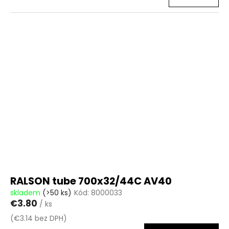
RALSON tube 700x32/44C AV40
skladem
(>50 ks)
Kód:
8000033
€3.80
/ ks
(€3.14 bez DPH)