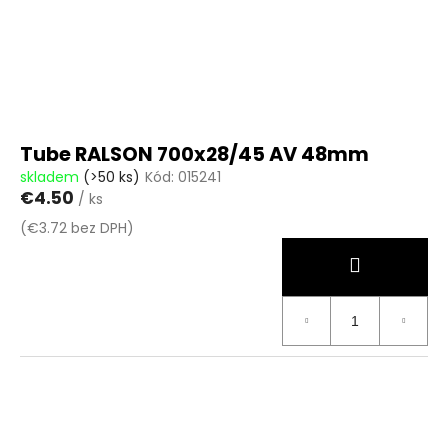
č
o
u
d
j
u
e
m
k
e
t
ů
Tube RALSON 700x28/45 AV 48mm
skladem
(>50 ks)
Kód:
015241
€4.50
/ ks
(€3.72 bez DPH)