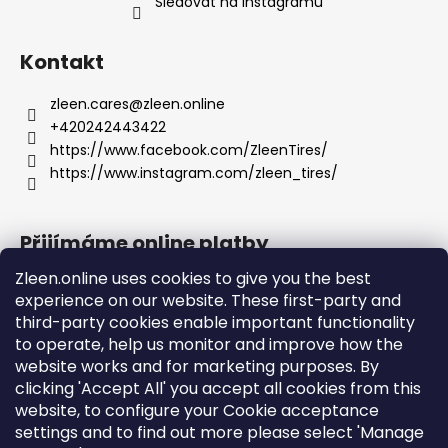
Sledovat na Instagramu
s
u
Kontakt
zleen.cares
@
zleen.online
+420242443422
https://www.facebook.com/ZleenTires/
https://www.instagram.com/zleen_tires/
Přijímáme online platby
Zleen.online uses cookies to give you the best
experience on our website. These first-party and
third-party cookies enable important functionality
to operate, help us monitor and improve how the
Podpora
website works and for marketing purposes. By
clicking 'Accept All' you accept all cookies from this
website, to configure your Cookie acceptance
Objednávky a doprava
settings and to find out more please select 'Manage
Obchodní podmínky