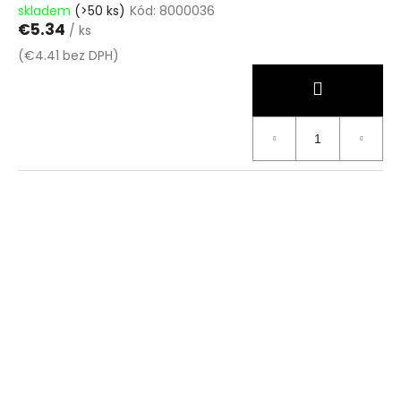
skladem
(>50 ks)
Kód:
8000036
€5.34
/ ks
(€4.41 bez DPH)