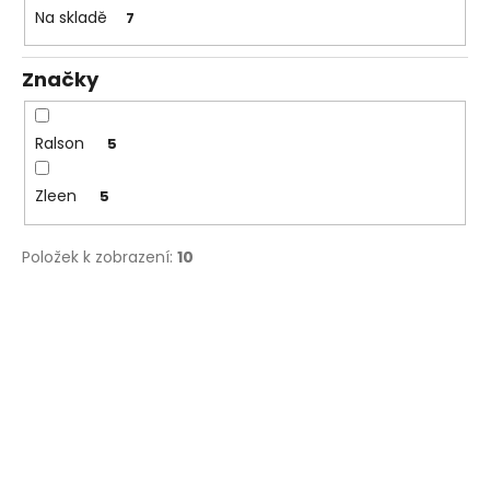
t
Na skladě
7
a
ů
j
Značky
í
t
?
Ralson
5
Zleen
5
HLEDAT
Položek k zobrazení:
10
V
ý
D
p
o
i
p
o
s
r
p
u
r