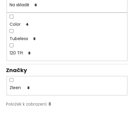
t
Na skladě
6
a
ů
j
í
Color
4
t
?
Tubeless
8
120 TPI
8
Značky
HLEDAT
Zleen
8
D
o
Položek k zobrazení:
8
p
o
V
r
ý
u