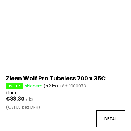
p
č
u
i
j
s
e
p
m
r
e
o
d
u
k
t
ů
Zleen Wolf Pro Tubeless 700 x 35C
skladem
(42 ks)
Kód:
1000073
120 TPI
black
€38.30
/ ks
(€31.65 bez DPH)
DETAIL