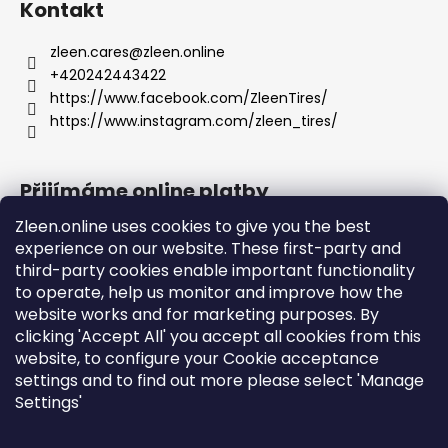
Kontakt
zleen.cares
@
zleen.online
+420242443422
https://www.facebook.com/ZleenTires/
https://www.instagram.com/zleen_tires/
Přijímáme online platby
Zleen.online uses cookies to give you the best
experience on our website. These first-party and
third-party cookies enable important functionality
to operate, help us monitor and improve how the
Podpora
website works and for marketing purposes. By
clicking 'Accept All' you accept all cookies from this
website, to configure your Cookie acceptance
Objednávky a doprava
settings and to find out more please select 'Manage
Obchodní podmínky
Settings'
Ochrana osobních údajů a cookies
Návod k použití a montáži