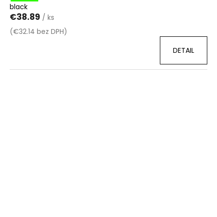
black
€38.89
/ ks
(€32.14 bez DPH)
DETAIL