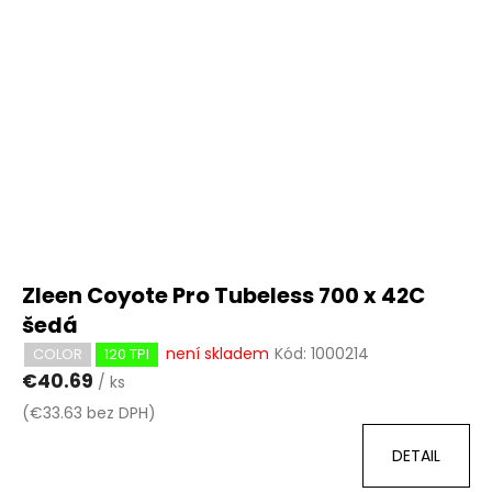
Zleen Coyote Pro Tubeless 700 x 42C
šedá
není skladem
Kód:
1000214
COLOR
120 TPI
€40.69
/ ks
(€33.63 bez DPH)
DETAIL