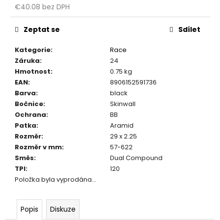
č
€40.08 bez DPH
u
Měrná
j
cena:
Zeptat se
Sdílet
e
m
Kategorie
:
Race
e
Záruka
:
24
Hmotnost
:
0.75 kg
EAN
:
8906152591736
Barva
:
black
Bočnice
:
Skinwall
Ochrana
:
BB
Patka
:
Aramid
Rozměr
:
29 x 2.25
Rozměr v mm
:
57-622
Směs
:
Dual Compound
TPI
:
120
Položka byla vyprodána…
Popis
Diskuze