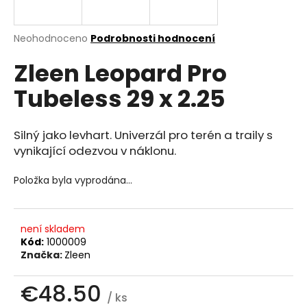
a
j
Průměrné
Neohodnoceno
Podrobnosti hodnocení
í
hodnocení
Zleen Leopard Pro
produktu
t
je
?
Tubeless 29 x 2.25
0.0
z
5
hvězdiček.
Silný jako levhart. Univerzál pro terén a traily s
vynikající odezvou v náklonu.
HLEDAT
Položka byla vyprodána…
D
není skladem
o
Kód:
1000009
p
Značka:
Zleen
o
r
€48.50
u
/ ks