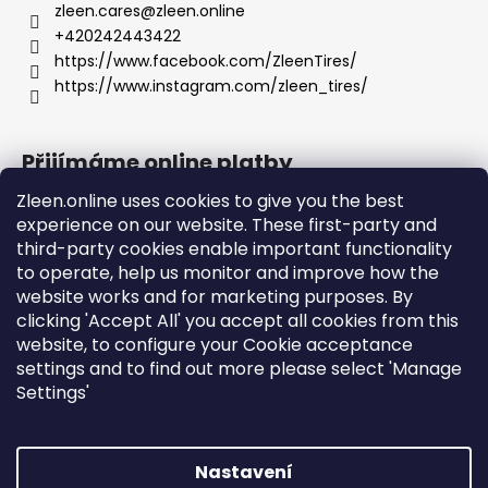
zleen.cares
@
zleen.online
+420242443422
https://www.facebook.com/ZleenTires/
https://www.instagram.com/zleen_tires/
Přijímáme online platby
Zleen.online uses cookies to give you the best
experience on our website. These first-party and
third-party cookies enable important functionality
to operate, help us monitor and improve how the
Podpora
website works and for marketing purposes. By
clicking 'Accept All' you accept all cookies from this
website, to configure your Cookie acceptance
Objednávky a doprava
settings and to find out more please select 'Manage
Obchodní podmínky
Settings'
Ochrana osobních údajů a cookies
Návod k použití a montáži
Nastavení