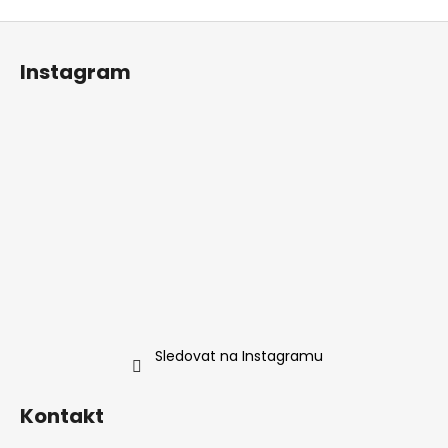
Z
á
Instagram
p
a
t
í
Sledovat na Instagramu
Kontakt