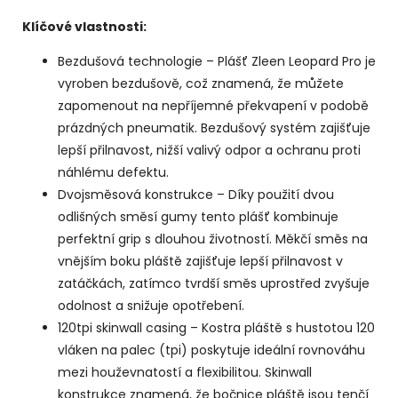
Klíčové vlastnosti:
Bezdušová technologie – Plášť Zleen Leopard Pro je
vyroben bezdušově, což znamená, že můžete
zapomenout na nepříjemné překvapení v podobě
prázdných pneumatik. Bezdušový systém zajišťuje
lepší přilnavost, nižší valivý odpor a ochranu proti
náhlému defektu.
Dvojsměsová konstrukce – Díky použití dvou
odlišných směsí gumy tento plášť kombinuje
perfektní grip s dlouhou životností. Měkčí směs na
vnějším boku pláště zajišťuje lepší přilnavost v
zatáčkách, zatímco tvrdší směs uprostřed zvyšuje
odolnost a snižuje opotřebení.
120tpi skinwall casing – Kostra pláště s hustotou 120
vláken na palec (tpi) poskytuje ideální rovnováhu
mezi houževnatostí a flexibilitou. Skinwall
konstrukce znamená, že bočnice pláště jsou tenčí