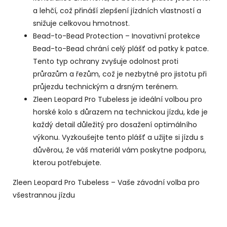
a lehčí, což přináší zlepšení jízdních vlastností a
snižuje celkovou hmotnost.
Bead-to-Bead Protection – Inovativní protekce
Bead-to-Bead chrání celý plášť od patky k patce.
Tento typ ochrany zvyšuje odolnost proti
průrazům a řezům, což je nezbytné pro jistotu při
průjezdu technickým a drsným terénem.
Zleen Leopard Pro Tubeless je ideální volbou pro
horské kolo s důrazem na technickou jízdu, kde je
každý detail důležitý pro dosažení optimálního
výkonu. Vyzkoušejte tento plášť a užijte si jízdu s
důvěrou, že váš materiál vám poskytne podporu,
kterou potřebujete.
Zleen Leopard Pro Tubeless – Vaše závodní volba pro
všestrannou jízdu