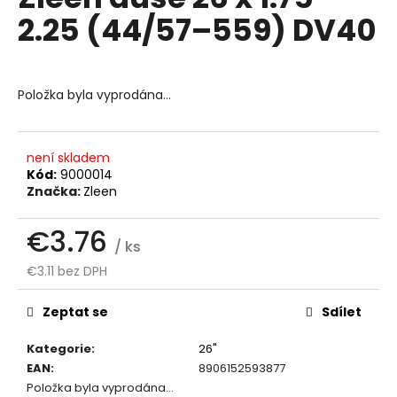
je
a
2.25 (44/57–559) DV40
0.0
z
j
5
í
hvězdiček.
t
Položka byla vyprodána…
?
není skladem
Kód:
9000014
Značka:
Zleen
HLEDAT
€3.76
/ ks
€3.11 bez DPH
D
Měrná
o
cena:
Zeptat se
Sdílet
p
o
Kategorie
:
26"
r
EAN
:
8906152593877
u
Položka byla vyprodána…