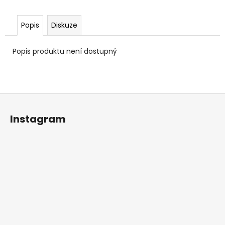
č
u
j
Popis
Diskuze
e
m
Popis produktu není dostupný
e
Z
á
Instagram
p
a
t
í