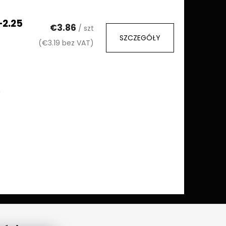
–2.25
€3.86
/ szt
SZCZEGÓŁY
(€3.19 bez VAT)
m