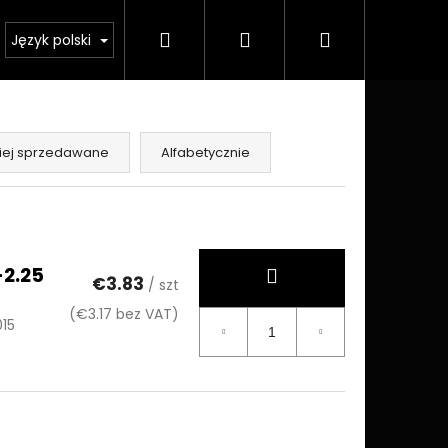
Szukaj
Zaloguj
Koszyk
Język polski
się
iej sprzedawane
Alfabetycznie
-2.25
€3.83
/ szt
(€3.17 bez VAT)
15