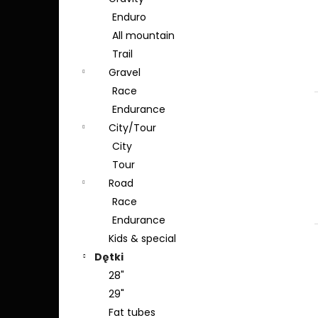
n
Enduro
y
All mountain
Trail
Gravel
Race
Endurance
City/Tour
City
Tour
Road
Race
Endurance
Kids & special
Dętki
28"
29"
Fat tubes