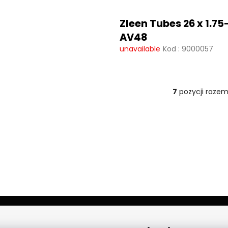
Zleen Tubes 26 x 1.75
AV48
unavailable
Kod :
9000057
7
pozycji raze
K
o
n
t
r
o
l
k
i
l
i
s