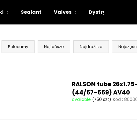
ki
Sealant
Valves
Dystrybutorzy
Czego szukasz?
S
o
Polecamy
Najtańsze
Najdroższe
Najczęśc
r
SZUKAJ
t
L
o
i
w
s
Polecamy
RALSON tube 26x1.75
a
t
(44/57-559) AV40
n
a
available
(>50 szt)
Kod :
80000
i
p
e
r
p
o
r
d
o