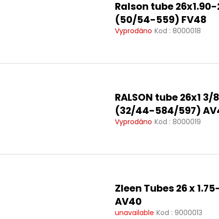
u
Ralson tube 26x1.90-
d
k
(50/54-559) FV48
u
t
Vyprodáno
Kod :
8000018
k
ó
t
w
ó
w
RALSON tube 26x1 3/8
(32/44-584/597) AV
Vyprodáno
Kod :
8000019
Zleen Tubes 26 x 1.75
AV40
unavailable
Kod :
9000013