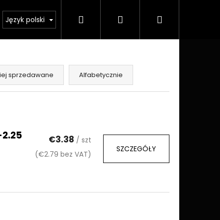
Szukaj
Zaloguj
Koszyk
Język polski
się
iej sprzedawane
Alfabetycznie
-2.25
€3.38
/ szt
SZCZEGÓŁY
(€2.79 bez VAT)