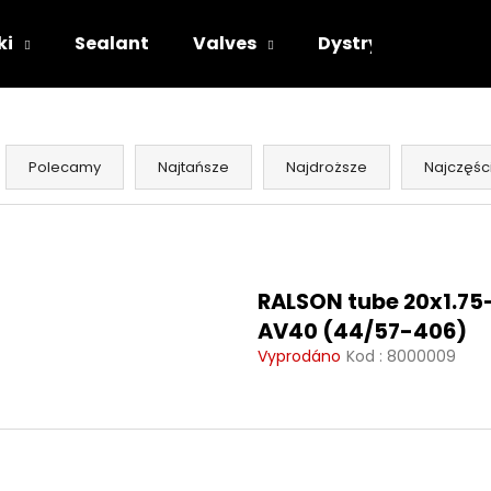
ki
Sealant
Valves
Dystrybutorzy
Czego szukasz?
S
o
Polecamy
Najtańsze
Najdroższe
Najczęśc
r
SZUKAJ
t
L
o
i
w
s
Polecamy
RALSON tube 20x1.75
a
t
AV40 (44/57-406)
n
a
Vyprodáno
Kod :
8000009
i
p
e
r
p
o
r
d
o