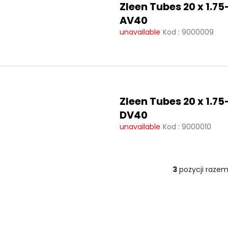
u
Zleen Tubes 20 x 1.75
d
k
AV40
u
t
unavailable
Kod :
9000009
k
ó
t
w
ó
w
Zleen Tubes 20 x 1.75
DV40
unavailable
Kod :
9000010
3
pozycji raze
K
o
n
t
r