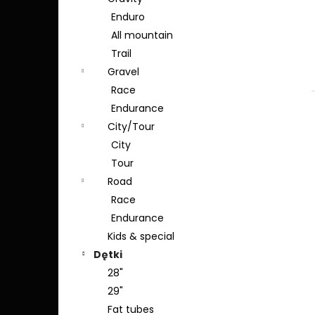
n
Enduro
y
All mountain
Trail
Gravel
Race
Endurance
City/Tour
City
Tour
Road
Race
Endurance
Kids & special
Dętki
28"
29"
Fat tubes