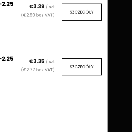
–2.25
€3.39
/ szt
SZCZEGÓŁY
(€2.80 bez VAT)
–2.25
€3.35
/ szt
SZCZEGÓŁY
(€2.77 bez VAT)
m