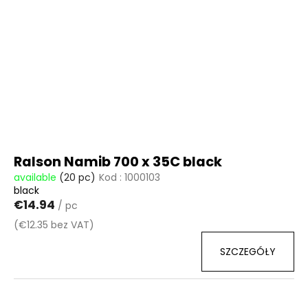
Ralson Namib 700 x 35C black
available
(20 pc)
Kod :
1000103
black
€14.94
/ pc
(€12.35 bez VAT)
SZCZEGÓŁY