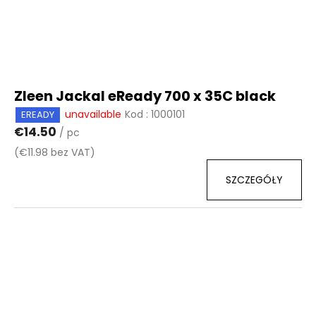
Zleen Jackal eReady 700 x 35C black
unavailable
Kod :
1000101
EREADY
€14.50
/ pc
(€11.98 bez VAT)
SZCZEGÓŁY