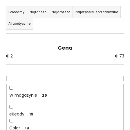
S
o
Polecamy
Najtańsze
Najdroższe
Najczęściej sprzedawane
r
SZUKAJ
Alfabetycznie
t
o
w
P
Cena
a
o
€
2
€
73
n
l
i
e
e
c
a
p
m
r
y
o
W magazynie
26
d
u
eReady
19
k
t
Color
19