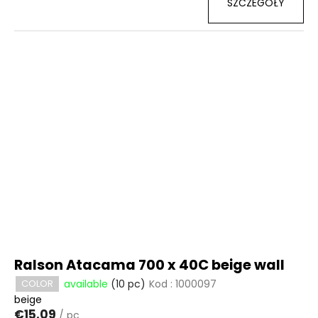
SZCZEGÓŁY
Ralson Atacama 700 x 40C beige wall
available
(10 pc)
Kod :
1000097
COLOR
beige
€15.09
/ pc