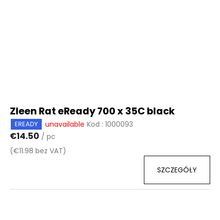
a
p
r
o
d
u
k
t
ó
Zleen Rat eReady 700 x 35C black
w
unavailable
Kod :
1000093
EREADY
€14.50
/ pc
(€11.98 bez VAT)
SZCZEGÓŁY