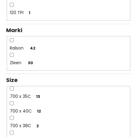
ó
w
120 TPI
1
Marki
Ralson
42
Zleen
30
Size
700 x 35C
13
700 x 40C
12
700 x 38C
2