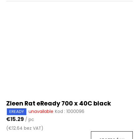
Zleen Rat eReady 700 x 40C black
unavailable
Kod :
1000096
EREADY
€15.29
/ pc
(€12.64 bez VAT)