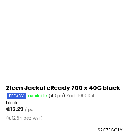
Zleen Jackal eReady 700 x 40C black
available
(40 pc)
Kod :
1000104
EREADY
black
€15.29
/ pc
(€12.64 bez VAT)
SZCZEGÓŁY