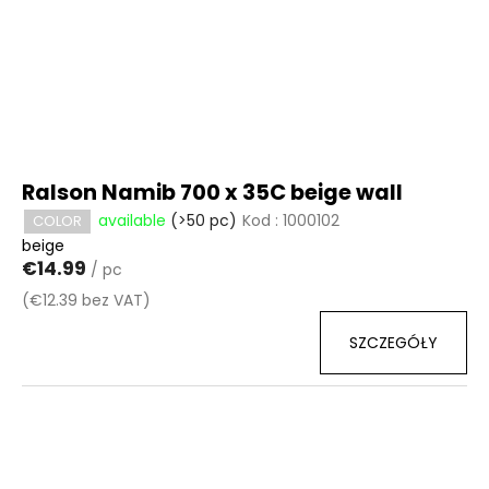
Ralson Namib 700 x 35C beige wall
available
(>50 pc)
Kod :
1000102
COLOR
beige
€14.99
/ pc
(€12.39 bez VAT)
SZCZEGÓŁY