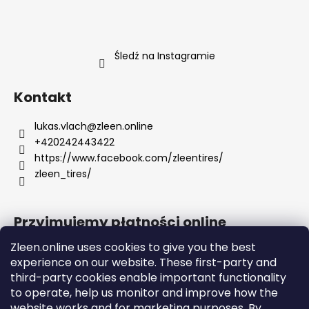
Śledź na Instagramie
Kontakt
lukas.vlach
@
zleen.online
+420242443422
https://www.facebook.com/zleentires/
zleen_tires/
Przyjmujemy płatności online
Zleen.online uses cookies to give you the best
experience on our website. These first-party and
third-party cookies enable important functionality
to operate, help us monitor and improve how the
Support
website works and for marketing purposes. By