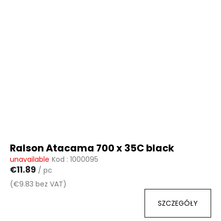
Ralson Atacama 700 x 35C black
unavailable
Kod :
1000095
€11.89
/ pc
(€9.83 bez VAT)
SZCZEGÓŁY