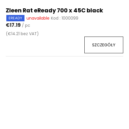
Zleen Rat eReady 700 x 45C black
unavailable
Kod :
1000099
EREADY
€17.19
/ pc
(€14.21 bez VAT)
SZCZEGÓŁY