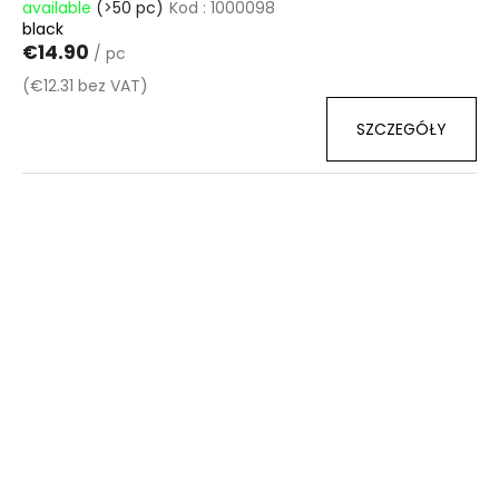
available
(>50 pc)
Kod :
1000098
black
€14.90
/ pc
(€12.31 bez VAT)
SZCZEGÓŁY