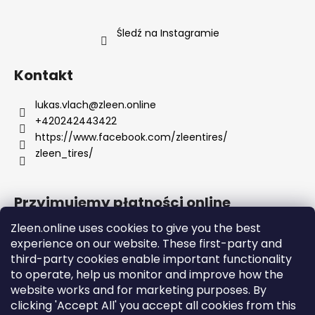
Śledź na Instagramie
Kontakt
lukas.vlach
@
zleen.online
+420242443422
https://www.facebook.com/zleentires/
zleen_tires/
Przyjmujemy płatności online
Zleen.online uses cookies to give you the best
experience on our website. These first-party and
third-party cookies enable important functionality
to operate, help us monitor and improve how the
Support
website works and for marketing purposes. By
clicking 'Accept All' you accept all cookies from this