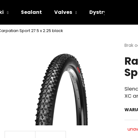
ki
Sealant
Valves
Dystrybutorzy
arpatian Sport 27.5 x 2.25 black
Czego szukasz?
Średni
Brak 
ocena
Ra
produ
SZUKAJ
wynos
Sp
0.0
na
5
Polecamy
gwiazd
Slen
XC a
WARI
unav