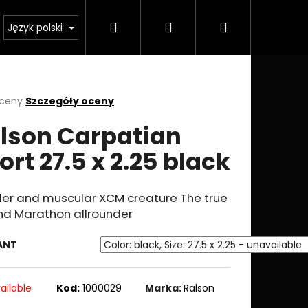
Szukaj
Zaloguj
Koszyk
Język polski
się
a
oceny
Szczegóły oceny
lson Carpatian
ktu
i
ort 27.5 x 2.25 black
ek.
der and muscular XCM creature The true
nd Marathon allrounder
ANT
ailable
Kod:
1000029
Marka:
Ralson