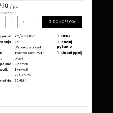
7.10
/ pc
13 bez VAT
a
DO KOSZYKA
ostkowa:
Druk
goria
:
XC/Marathon
rancja
:
24
Zadaj
pytanie
Wybierz wariant
Udostępnij
d
:
Twisted Steel Wire
r
:
black
pound
:
Optimal
wall
:
Skinwall
27.5 x 2.25
metric
:
57-584
60