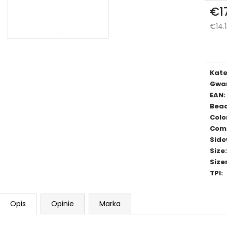
€1
€14.
Cen
jedn
Kate
Gwa
EAN
:
Bea
Colo
Com
Side
Size
:
Size
TPI
:
Opis
Opinie
Marka