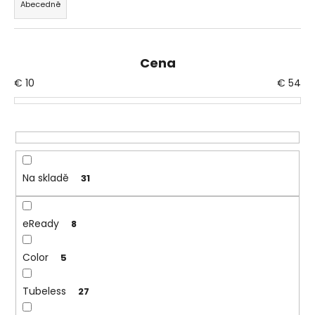
Abecedně
e
a
n
j
í
í
Cena
p
t
€
10
€
54
r
?
o
d
u
k
HLEDAT
t
Na skladě
31
ů
D
eReady
8
o
p
Color
5
o
r
Tubeless
27
u