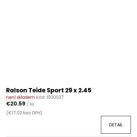
ý
p
i
s
p
r
o
d
u
k
t
ů
Ralson Teide Sport 29 x 2.45
není skladem
Kód:
1000037
€20.59
/ ks
(€17.02 bez DPH)
DETAIL