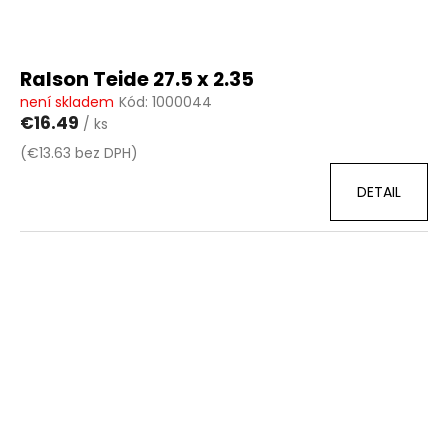
Ralson Teide 27.5 x 2.35
není skladem
Kód:
1000044
€16.49
/ ks
(€13.63 bez DPH)
DETAIL