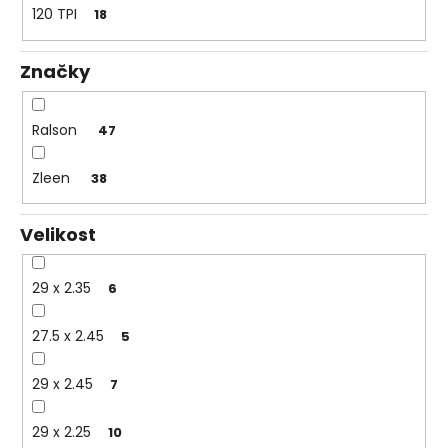
č
120 TPI
18
u
j
e
Značky
m
e
Ralson
47
Zleen
38
Velikost
29 x 2.35
6
27.5 x 2.45
5
29 x 2.45
7
29 x 2.25
10