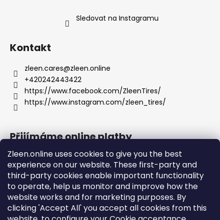
u
Sledovat na Instagramu
Kontakt
zleen.cares
@
zleen.online
+420242443422
https://www.facebook.com/ZleenTires/
https://www.instagram.com/zleen_tires/
Přijímáme online platby
Zleen.online uses cookies to give you the best
experience on our website. These first-party and
third-party cookies enable important functionality
to operate, help us monitor and improve how the
Podpora
website works and for marketing purposes. By
clicking 'Accept All' you accept all cookies from this
website, to configure your Cookie acceptance
Objednávky a doprava