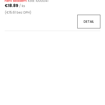
není skladem
Kód:
1000041
€18.89
/ ks
(€15.61 bez DPH)
DETAIL