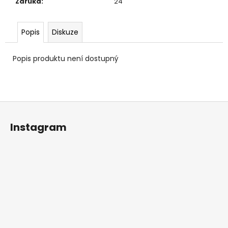
č
Záruka
:
24
u
j
Popis
Diskuze
e
m
e
Popis produktu není dostupný
Z
á
Instagram
p
a
t
í