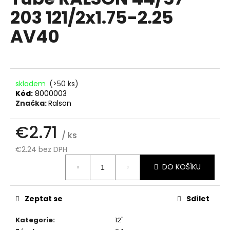
je
a
203 121/2x1.75-2.25
0.0
z
j
AV40
5
í
hvězdiček.
t
?
skladem
(>50 ks)
Kód:
8000003
Značka:
Ralson
HLEDAT
€2.71
/ ks
€2.24 bez DPH
Měrná
D
DO KOŠÍKU
cena:
o
p
o
Zeptat se
Sdílet
r
u
Kategorie
:
12"