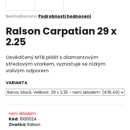
a
j
Průměrné
Neohodnoceno
Podrobnosti hodnocení
í
hodnocení
Ralson Carpatian 29 x
produktu
t
je
?
2.25
0.0
z
5
hvězdiček.
Osvědčený MTB plášť s diamantovým
středovým vzorkem, vyznačuje se nízkým
HLEDAT
valivým odporem
VARIANTA
D
o
p
o
není skladem
r
Kód:
1000024
u
Značka:
Ralson