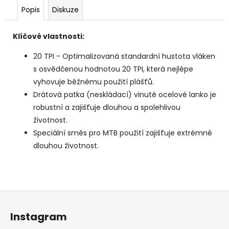
Popis
Diskuze
Klíčové vlastnosti:
20 TPI - Optimalizovaná standardní hustota vláken
s osvědčenou hodnotou 20 TPI, která nejlépe
vyhovuje běžnému použití plášťů.
Drátová patka (neskládací) vinuté ocelové lanko je
robustní a zajišťuje dlouhou a spolehlivou
životnost.
Speciální směs pro MTB použití zajišťuje extrémně
dlouhou životnost.
Z
á
Instagram
p