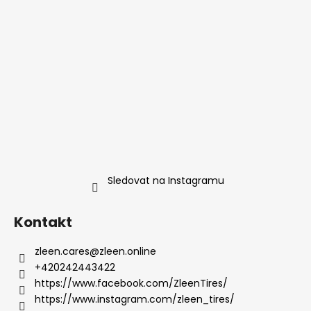
a
t
í
Sledovat na Instagramu
Kontakt
zleen.cares
@
zleen.online
+420242443422
https://www.facebook.com/ZleenTires/
https://www.instagram.com/zleen_tires/