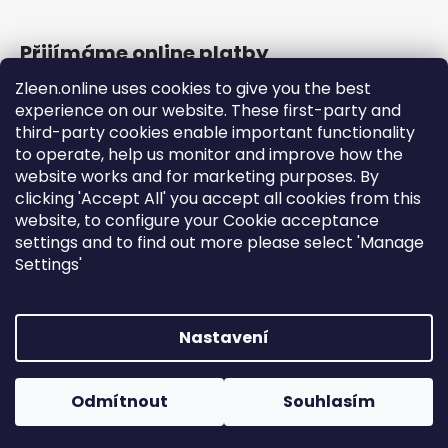
Přijímáme online platby
Zleen.online uses cookies to give you the best
experience on our website. These first-party and
third-party cookies enable important functionality
to operate, help us monitor and improve how the
Podpora
website works and for marketing purposes. By
clicking 'Accept All' you accept all cookies from this
website, to configure your Cookie acceptance
Objednávky a doprava
settings and to find out more please select 'Manage
Obchodní podmínky
Settings'
Ochrana osobních údajů a cookies
Návod k použití a montáži
Nastavení
Vytvořil Shoptet
Copyright 2026
Zleen.online
. Všechna práva vyhrazena.
Odmítnout
Souhlasím
Upravit nastavení cookies
DOPRAVA ZDARMA