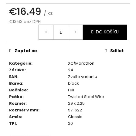
č
u
€16.49
/ ks
j
e
€13.63 bez DPH
m
Měrná
DO KOŠÍKU
cena:
e
Zeptat se
Sdílet
Kategorie
:
XC/Marathon
Záruka
:
24
EAN
:
Zvolte variantu
Barva
:
black
Bočnice
:
Full
Patka
:
Twisted Steel Wire
Rozměr
:
29 x 2.25
Rozměr v mm
:
57-622
Směs
:
Classic
TPI
:
20