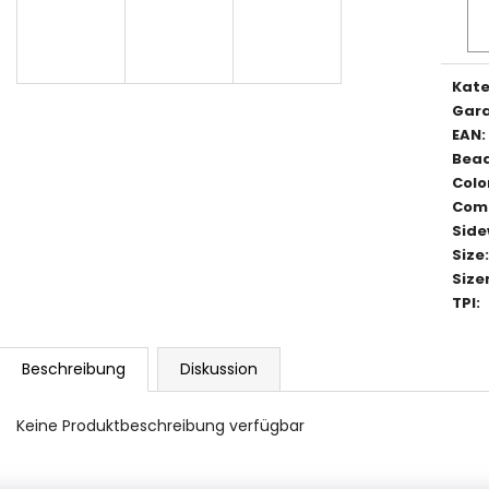
Verka
Kate
Gara
EAN
:
Bea
Colo
Com
Side
Size
:
Size
TPI
:
Beschreibung
Diskussion
Keine Produktbeschreibung verfügbar