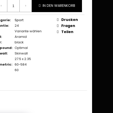
ufspreis:
IN DEN WARENKORB
Drucken
gorie
:
Sport
ntie
:
24
Fragen
Variante wählen
Teilen
d
:
Aramid
r
:
black
pound
:
Optimal
wall
:
Skinwall
27.5 x 2.35
metric
:
60-584
60