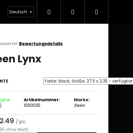
Suchen
Login
Warenkorb
Deutsch
 bewertet
Bewertungsdetails
chnittliche
een Lynx
ktbewertung
ANTE
n.
ügbar
Artikelnummer:
Marke:
)
1000025
Zleen
2.49
/ pc
85 ohne MwSt.