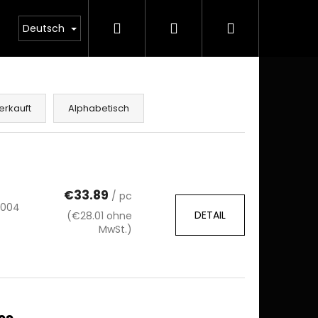
Suchen
Login
Warenkorb
Deutsch
erkauft
Alphabetisch
€33.89
/ pc
0004
DETAIL
(€28.01 ohne
MwSt.)
ss