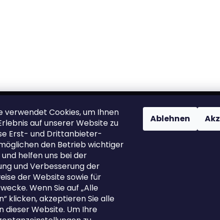
L
i
s
t
e
ne verwendet Cookies, um Ihnen
Ablehnen
Akz
Erlebnis auf unserer Website zu
akt
Wir akzeptieren onl
se Erst- und Drittanbieter-
Zahlungen
möglichen den Betrieb wichtiger
een.cares
@
zleen.online
 und helfen uns bei der
20242443422
ng und Verbesserung der
tps://www.facebook.com/Zle
eise der Website sowie für
Tires/
wecke. Wenn Sie auf „Alle
tps://www.instagram.com/zle
“ klicken, akzeptieren Sie alle
_tires/
n dieser Website. Um Ihre