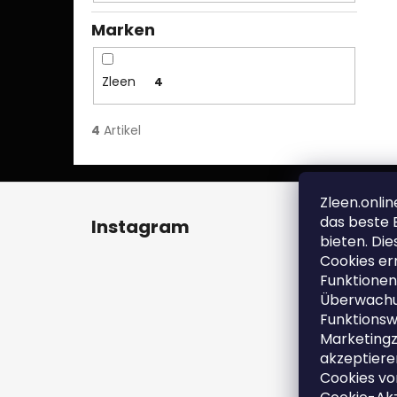
Marken
Zleen
4
4
Artikel
F
Zleen.onli
u
das beste 
Instagram
Kont
ß
bieten. Die
z
Cookies er
zl
Funktionen
e
+4
Überwachu
i
ht
Funktionsw
en
l
Marketingz
ht
e
akzeptieren
en
Cookies vo