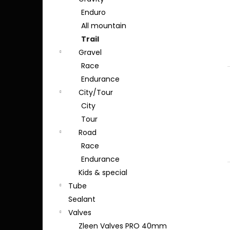
s
Enduro
t
All mountain
e
Trail
Gravel
Race
Endurance
City/Tour
City
Tour
Road
Race
Endurance
Kids & special
Tube
Sealant
Valves
Zleen Valves PRO 40mm