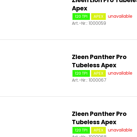
r
r
Apex
o
u
d
unavailable
120 TPI
APEX
n
u
Art.-Nr.:
1000059
g
k
t
e
Zleen Panther Pro
Tubeless Apex
unavailable
120 TPI
APEX
Art.-Nr.:
1000067
Zleen Panther Pro
Tubeless Apex
unavailable
120 TPI
APEX
Art.-Nr.:
1000068