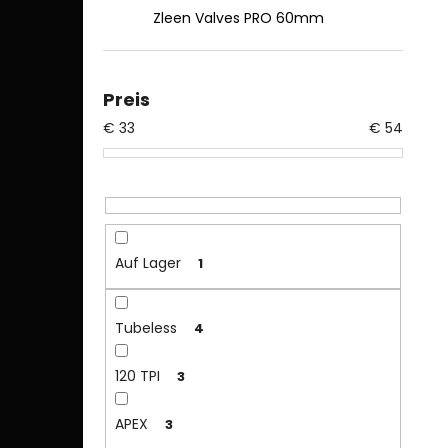
Zleen Valves PRO 60mm
Preis
€
33
€
54
Auf Lager
1
Tubeless
4
120 TPI
3
APEX
3