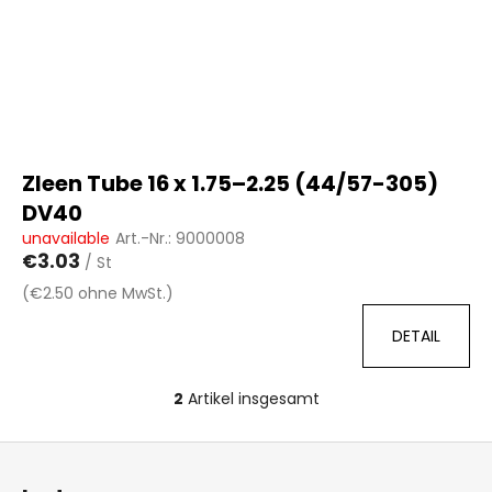
Zleen Tube 16 x 1.75–2.25 (44/57-305)
DV40
unavailable
Art.-Nr.:
9000008
€3.03
/ St
(€2.50 ohne MwSt.)
DETAIL
2
Artikel insgesamt
S
t
F
e
u
u