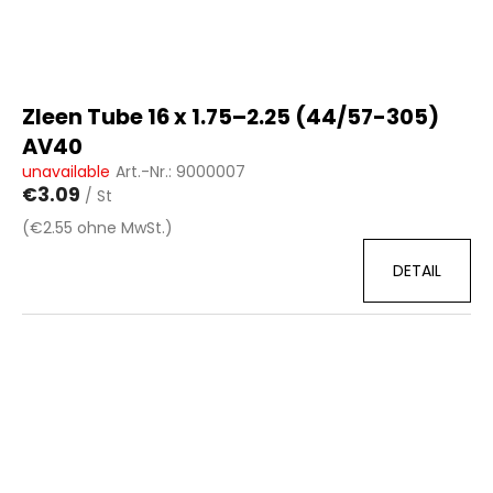
r
o
d
u
Zleen Tube 16 x 1.75–2.25 (44/57-305)
k
AV40
t
unavailable
Art.-Nr.:
9000007
e
€3.09
/ St
(€2.55 ohne MwSt.)
DETAIL