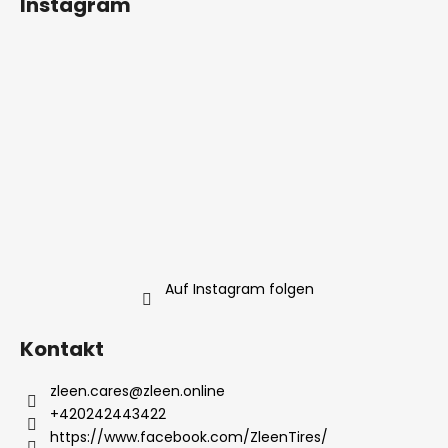
Instagram
e
ß
r
z
e
e
l
i
e
l
m
e
e
n
t
e
d
e
r
Auf Instagram folgen
L
i
s
Kontakt
t
e
zleen.cares
@
zleen.online
+420242443422
https://www.facebook.com/ZleenTires/