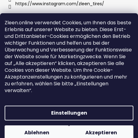
https://www.instagram.com/zleen_tires/
Zleen.online verwendet Cookies, um Ihnen das beste
Wir akzeptieren online-Zahlungen
Erlebnis auf unserer Website zu bieten. Diese Erst-
und Drittanbieter-Cookies ermöglichen den Betrieb
wichtiger Funktionen und helfen uns bei der
Überwachung und Verbesserung der Funktionsweise
der Website sowie für Marketingzwecke. Wenn Sie
Support
auf „Alle akzeptieren“ klicken, akzeptieren Sie alle
Cookies von dieser Website. Um Ihre Cookie-
Akzeptanzeinstellungen zu konfigurieren und mehr
Bestellungen und Versand
zu erfahren, wählen Sie bitte „Einstellungen
Geschäftsbedingungen
verwalten“.
Datenschutz- und Cookie-Richtlinie
Návod k použití a montáži
Einstellungen
Erstellt von Shoptet
Copyright 2026
Zleen.online
. Alle Rechte vorbehalten.
Ablehnen
Akzeptieren
Cookie-Einstellungen ändern
DOPRAVA ZDARMA