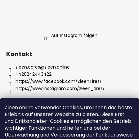
SUCHEN
Auf Instagram folgen
W
Kontakt
i
r
zleen.cares
@
zleen.online
e
+420242443422
m
https://www.facebook.com/ZleenTires/
p
https://www.instagram.com/zleen_tires/
f
e
h
Zleen.online verwendet Cookies, um Ihnen das beste
Wir akzeptieren online-Zahlungen
l
Erlebnis auf unserer Website zu bieten. Diese Erst-
e
und Drittanbieter-Cookies ermöglichen den Betrieb
n
wichtiger Funktionen und helfen uns bei der
Überwachung und Verbesserung der Funktionsweise