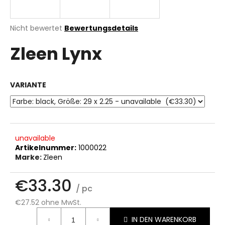
Die
Nicht bewertet
Bewertungsdetails
durchschnittliche
SUCHEN
Zleen Lynx
Produktbewertung
ist
0.0
von
W
VARIANTE
5
i
Sternen.
r
e
m
p
unavailable
f
Artikelnummer:
1000022
Marke:
Zleen
e
h
€33.30
l
/ pc
e
n
€27.52 ohne MwSt.
Verkaufspreis:
IN DEN WARENKORB