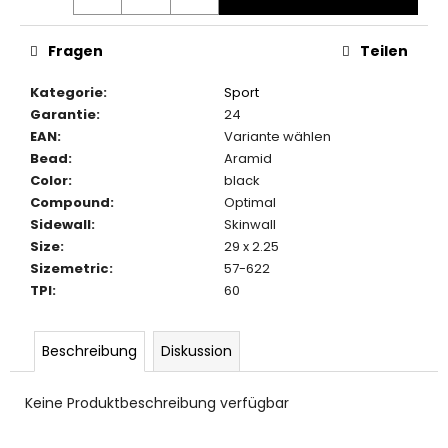
Fragen
Teilen
Kategorie
:
Sport
Garantie
:
24
EAN
:
Variante wählen
Bead
:
Aramid
Color
:
black
Compound
:
Optimal
Sidewall
:
Skinwall
Size
:
29 x 2.25
Sizemetric
:
57-622
TPI
:
60
Beschreibung
Diskussion
Keine Produktbeschreibung verfügbar