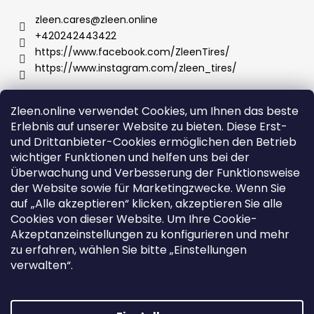
zleen.cares
@
zleen.online
+420242443422
https://www.facebook.com/ZleenTires/
https://www.instagram.com/zleen_tires/
Zleen.online verwendet Cookies, um Ihnen das beste
Wir akzeptieren online-Zahlungen
Erlebnis auf unserer Website zu bieten. Diese Erst-
und Drittanbieter-Cookies ermöglichen den Betrieb
wichtiger Funktionen und helfen uns bei der
Überwachung und Verbesserung der Funktionsweise
der Website sowie für Marketingzwecke. Wenn Sie
Support
auf „Alle akzeptieren“ klicken, akzeptieren Sie alle
Cookies von dieser Website. Um Ihre Cookie-
Akzeptanzeinstellungen zu konfigurieren und mehr
Bestellungen und Versand
zu erfahren, wählen Sie bitte „Einstellungen
Geschäftsbedingungen
verwalten“.
Datenschutz- und Cookie-Richtlinie
Návod k použití a montáži