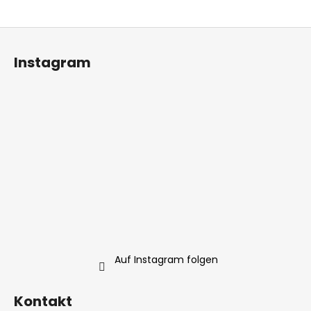
F
u
Instagram
ß
z
e
i
l
e
Auf Instagram folgen
Kontakt