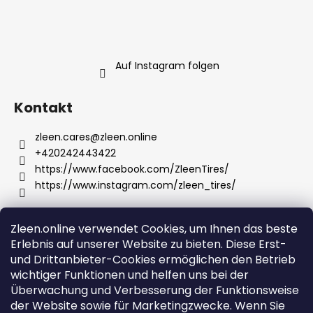
SUCHEN
Auf Instagram folgen
Kontakt
W
i
zleen.cares
@
zleen.online
r
+420242443422
e
https://www.facebook.com/ZleenTires/
m
https://www.instagram.com/zleen_tires/
p
f
e
Zleen.online verwendet Cookies, um Ihnen das beste
Wir akzeptieren online-Zahlungen
h
Erlebnis auf unserer Website zu bieten. Diese Erst-
l
und Drittanbieter-Cookies ermöglichen den Betrieb
e
wichtiger Funktionen und helfen uns bei der
n
Überwachung und Verbesserung der Funktionsweise
der Website sowie für Marketingzwecke. Wenn Sie